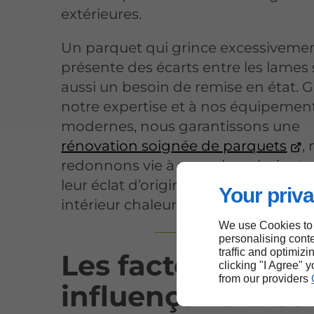
extérieures.
Un parquet qui grince excessivemen
présente des écarts entre les lames 
aussi un besoin de remise en état. G
notre expertise et à nos équipemen
modernes, nous garantissons une
rénovation soignée de parquets
,
redonnons vie à vos sols en bois et 
leur éclat d’origine, garantissant ain
Your priva
intérieur chaleureux et harmonieux.
We use Cookies to
personalising conte
traffic and optimizi
Les facteurs
clicking "I Agree" 
from our providers
influençant le co