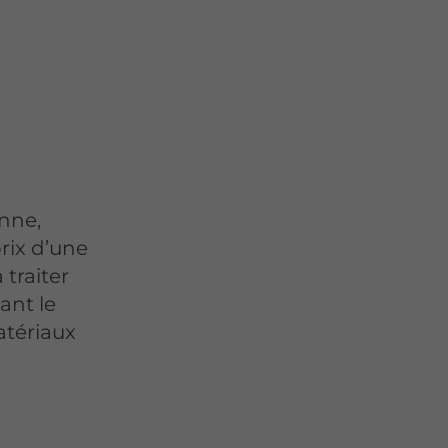
nne,
rix d’une
 traiter
ant le
atériaux