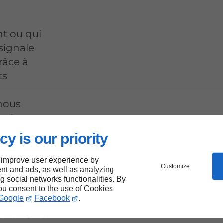
t ou qui
signale
râce à
ts
 nous
restaurons
si un
cy is our priority
 improve user experience by
Customize
nt and ads, as well as analyzing
ng social networks functionalities. By
you consent to the use of Cookies
Google
Facebook
.
ût de