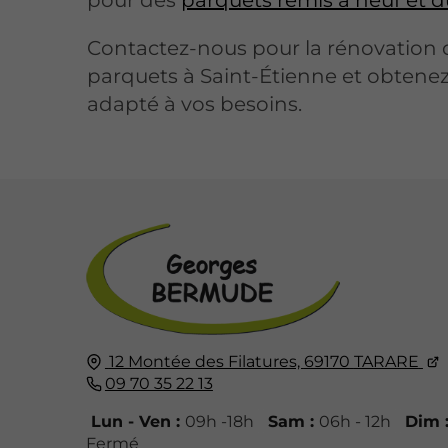
pour des
parquets remis à neuf et d
Contactez-nous pour la rénovation 
parquets à Saint-Étienne et obtenez
adapté à vos besoins.
12 Montée des Filatures,
69170
TARARE
09 70 35 22 13
Lun - Ven :
09h -18h
Sam :
06h - 12h
Dim 
Fermé