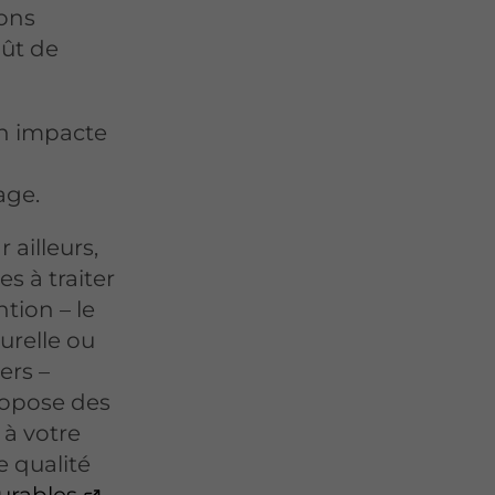
ons
oût de
ion impacte
age.
 ailleurs,
es à traiter
ntion – le
urelle ou
ers –
propose des
 à votre
e qualité