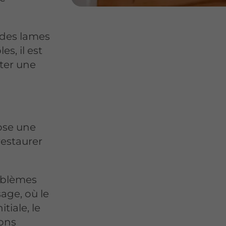
c des lames
es, il est
iter une
ose une
estaurer
oblèmes
age, où le
tiale, le
ions