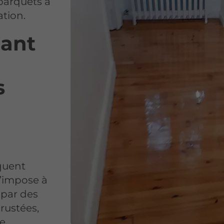
parquets à
ation.
uant
s
iquent
’impose à
 par des
rustées,
ne