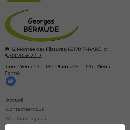
12 Montée des Filatures,
69170
TARARE
09 70 35 22 13
Lun - Ven :
09h -18h
Sam :
06h - 12h
Dim :
Fermé
Accueil
Contactez-nous
Mentions légales
Plan du site